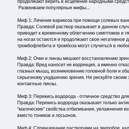
продолжают верить в исцеление народными средст
Развеиваем популярные мифы...
⠀
Миф 1: Лечение варикоза при помощи солевых ван
Правда: Солевой раствор оказывает в данном случ
приводит к временному облегчению симптомов и тя
на ногах остаются и продолжают свое негативное д
тромбофлебита и тромбоза могут случиться в любо
⠀
Миф 2: Очки и линзы мешают восстановлению зрен
Правда: Вред наносит не коррекция, а именно отка
глазных мышц, возникновению головной боли и общ
серьезному ухудшению зрения. Не рискуйте своим 
контактные линзы.
⠀
Миф 3: Перекись водорода - отличное средство для
Правда: Перекись водорода оказывает только анти
“магические” свойства отбеливания, увлажнения кож
вместо тоников и лосьонов.
⠀
Миф 4: Спринцевание растворами на зверобое, кал