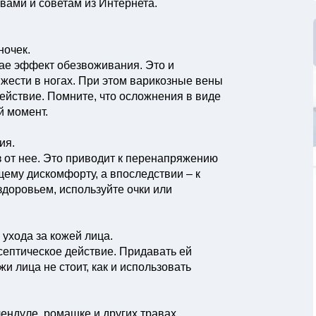
вами и советам из Интернета.
ночек.
ае эффект обезвоживания. Это и
жести в ногах. При этом варикозные вены
ействие. Помните, что осложнения в виде
й момент.
ия.
з от нее. Это приводит к перенапряжению
ему дискомфорту, а впоследствии – к
здоровьем, используйте очки или
 ухода за кожей лица.
септическое действие. Придавать ей
и лица не стоит, как и использовать
ендуле, ромашке и других травах