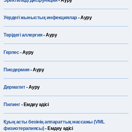
Эректильді дисфункция
- Ауру
Уердегі жыныстық инфекциялар
- Ауру
Терідегі аллергия
- Ауру
Герпес
- Ауру
Пиодермия
- Ауру
Дерматит
- Ауру
Пилинг
- Емдеу әдісі
Қуық асты безінің аппараттық массажы (VML
физиотерапиясы)
- Емдеу әдісі