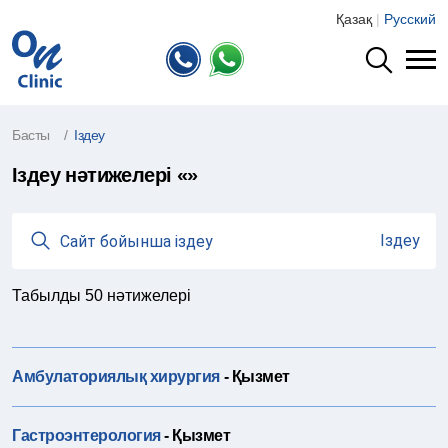
Қазақ
|
Русский
Басты
Іздеу
Іздеу нәтижелері «»
Іздеу өрісі
Іздеу
Табылды
50
нәтижелері
Амбулаториялық хирургия
- Қызмет
Гастроэнтерология
- Қызмет