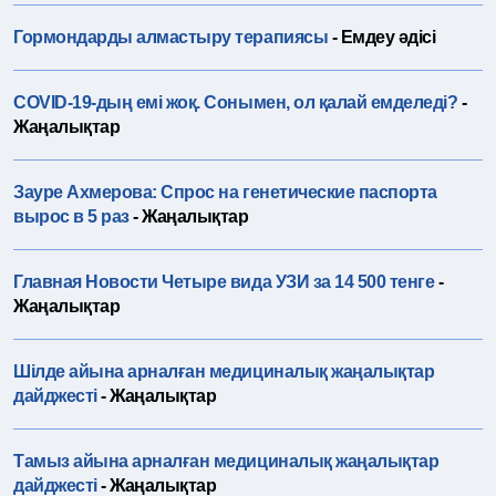
Гормондарды алмастыру терапиясы
- Емдеу әдісі
COVID-19-дың емі жоқ. Сонымен, ол қалай емделеді?
-
Жаңалықтар
Зауре Ахмерова: Спрос на генетические паспорта
вырос в 5 раз
- Жаңалықтар
Главная Новости Четыре вида УЗИ за 14 500 тенге
-
Жаңалықтар
Шілде айына арналған медициналық жаңалықтар
дайджесті
- Жаңалықтар
Тамыз айына арналған медициналық жаңалықтар
дайджесті
- Жаңалықтар