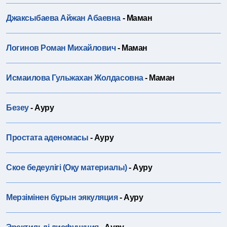
Джаксыбаева Айжан Абаевна
- Маман
Логинов Роман Михайлович
- Маман
Исмаилова Гульжахан Жолдасовна
- Маман
Безеу
- Ауру
Простата аденомасы
- Ауру
Ское бедеулігі (Оқу материалы)
- Ауру
Мерзімінен бұрын эякуляция
- Ауру