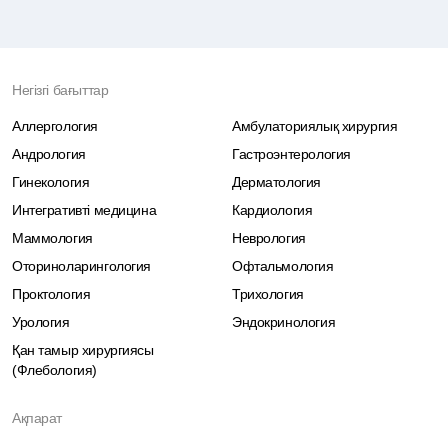
Негізгі бағыттар
Аллергология
Амбулаториялық хирургия
Андрология
Гастроэнтерология
Гинекология
Дерматология
Интегративті медицина
Кардиология
Маммология
Неврология
Оториноларингология
Офтальмология
Проктология
Трихология
Урология
Эндокринология
Қан тамыр хирургиясы
(Флебология)
Ақпарат