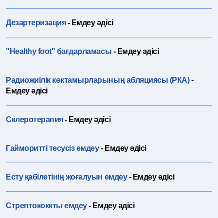
Дезартеризация
- Емдеу әдісі
"Healthy foot" бағдарламасы
- Емдеу әдісі
Радиожиілік көктамырларының абляциясы (РКА)
-
Емдеу әдісі
Склеротерапия
- Емдеу әдісі
Гайморитті тесусіз емдеу
- Емдеу әдісі
Есту қабілетінің жоғалуын емдеу
- Емдеу әдісі
Стрептококкты емдеу
- Емдеу әдісі