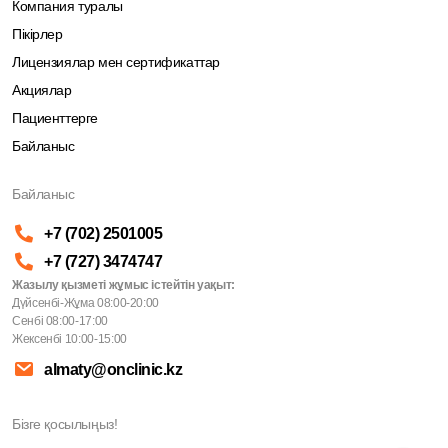
Компания туралы
Пікірлер
Лицензиялар мен сертификаттар
Акциялар
Пациенттерге
Байланыс
Байланыс
+7 (702) 2501005
+7 (727) 3474747
Жазылу қызметі жұмыс істейтін уақыт:
Дүйсенбі-Жұма 08:00-20:00
Сенбі 08:00-17:00
Жексенбі 10:00-15:00
almaty@onclinic.kz
Бізге қосылыңыз!