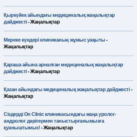
Қыркүйек айындағы медициналық жаңалықтар
дайджесті
- Жаңалықтар
Мереке күндері клиниканың жұмыс уақыты
-
Жаңалықтар
Қараша айына арналған медициналық жаңалықтар
дайджесті
- Жаңалықтар
Қазан айындағы медициналық жаңалықтар дайджесті
-
Жаңалықтар
Сіздерді On Clinic клиникасындағы жаңа уролог-
андролог дәрігермен таныстырғанымызға
қуаныштымыз!
- Жаңалықтар